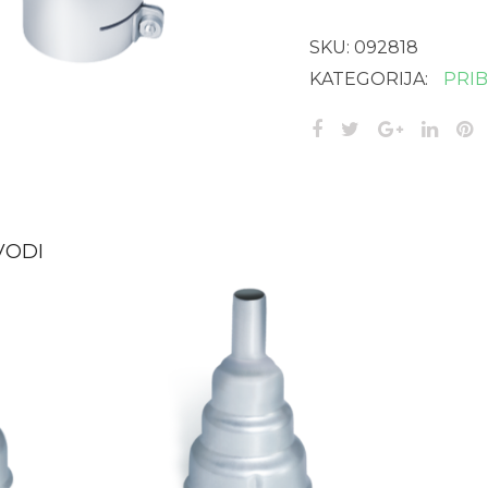
mm
količina
SKU:
092818
KATEGORIJA:
PRI
VODI