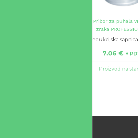
Pribor za puhala 
zraka PROFESSI
Redukcijska sapnic
7.06
€
+ PD
Proizvod na sta