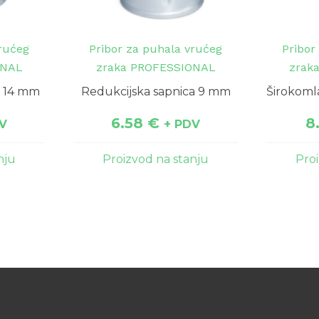
vrućeg
Pribor za puhala vrućeg
Pribor
ONAL
zraka PROFESSIONAL
zrak
a 14 mm
Redukcijska sapnica 9 mm
Širokoml
6.58
€
8
V
+ PDV
nju
Proizvod na stanju
Pro