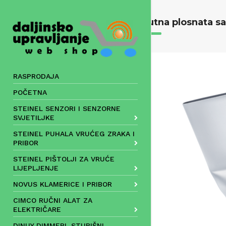
Skip
to
Kutna plosnata s
content
RASPRODAJA
POČETNA
STEINEL SENZORI I SENZORNE
SVJETILJKE
STEINEL PUHALA VRUĆEG ZRAKA I
PRIBOR
STEINEL PIŠTOLJI ZA VRUĆE
LIJEPLJENJE
NOVUS KLAMERICE I PRIBOR
CIMCO RUČNI ALAT ZA
ELEKTRIČARE
DINUY DIMMERI, STUBIŠNI