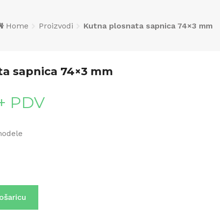
Home
Proizvodi
Kutna plosnata sapnica 74×3 mm
ta sapnica 74×3 mm
+ PDV
modele
ošaricu