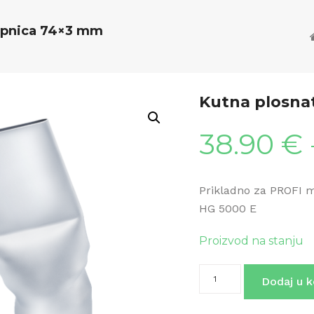
apnica 74×3 mm
Kutna plosna
38.90
€
Prikladno za PROFI 
HG 5000 E
Proizvod na stanju
Kutna
Dodaj u k
plosnata
sapnica
74x3