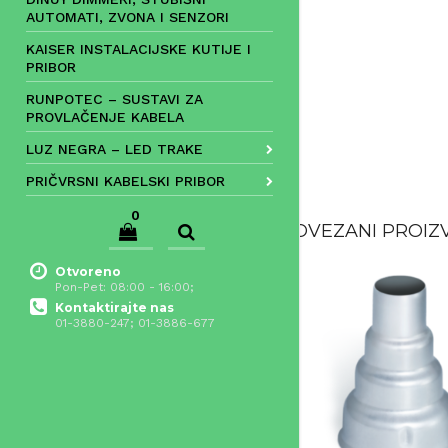
AUTOMATI, ZVONA I SENZORI
KAISER INSTALACIJSKE KUTIJE I
PRIBOR
RUNPOTEC – SUSTAVI ZA
PROVLAČENJE KABELA
LUZ NEGRA – LED TRAKE
PRIČVRSNI KABELSKI PRIBOR
0
POVEZANI PROIZ
Otvoreno
Pon-Pet: 08:00 - 16:00;
Kontaktirajte nas
01-3880-247; 01-3886-677