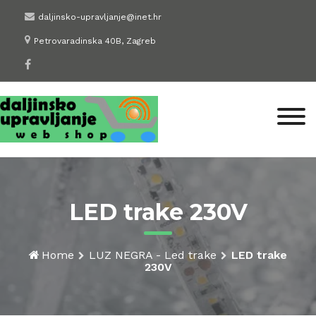
Skip
daljinsko-upravljanje@inet.hr
to
Petrovaradinska 40B, Zagreb
content
LED trake 230V
Home
LUZ NEGRA - Led trake
LED trake
230V