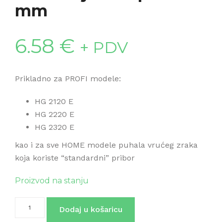
mm
6.58
€
+ PDV
Prikladno za PROFI modele:
HG 2120 E
HG 2220 E
HG 2320 E
kao i za sve HOME modele puhala vrućeg zraka
koja koriste “standardni” pribor
Proizvod na stanju
Redukcijska
Dodaj u košaricu
sapnica
9