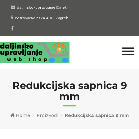
Skip
daljinsko-upravljanje@inet.hr
to
Petrovaradinska 40B, Zagreb
content
Redukcijska sapnica 9
mm
Home
Proizvodi
Redukcijska sapnica 9 mm