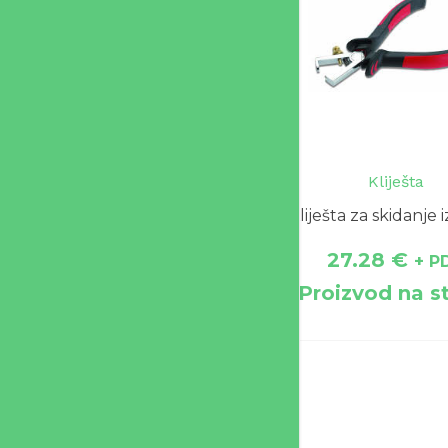
Kliješta
Kliješta za skidanje i
27.28
€
+ P
Proizvod na s