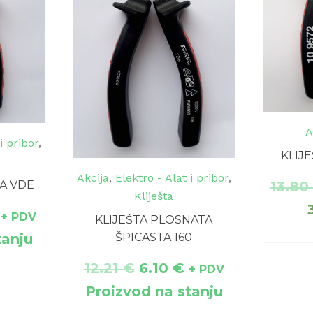
A
i pribor
,
KLIJE
Akcija
,
Elektro - Alat i pribor
,
13.8
A VDE
Kliješta
+ PDV
KLIJEŠTA PLOSNATA
ŠPICASTA 160
tanju
12.21
€
6.10
€
+ PDV
Proizvod na stanju