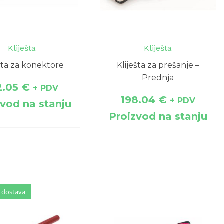
Kliješta
Kliješta
ešta za konektore
Kliješta za prešanje –
Prednja
2.05
€
+ PDV
198.04
€
+ PDV
zvod na stanju
Proizvod na stanju
 dostava
 dostava