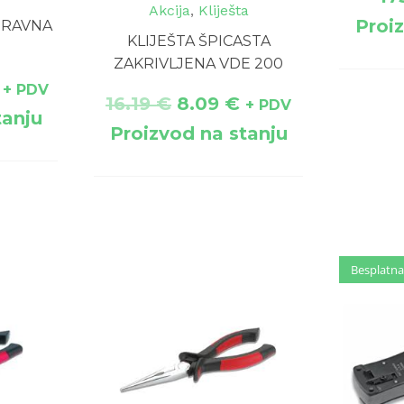
Akcija
,
Kliješta
Proi
A RAVNA
KLIJEŠTA ŠPICASTA
ZAKRIVLJENA VDE 200
+ PDV
16.19
€
8.09
€
+ PDV
tanju
Proizvod na stanju
Besplatna
Besplatna