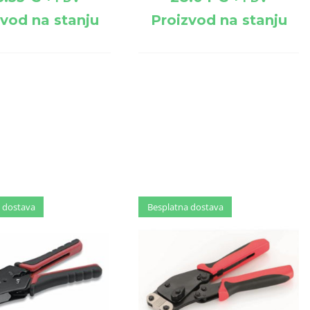
zvod na stanju
Proizvod na stanju
 dostava
 dostava
Besplatna dostava
Besplatna dostava