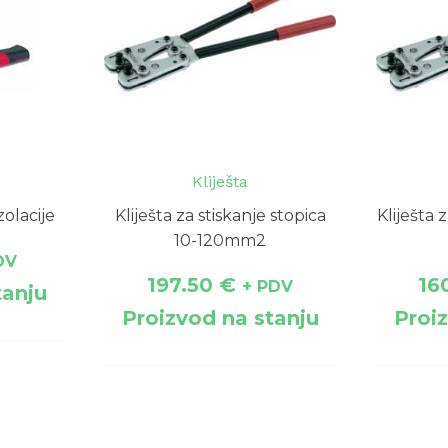
Kliješta
zolacije
Kliješta za stiskanje stopica
Kliješta 
10-120mm2
DV
197.50
€
16
+ PDV
tanju
Proizvod na stanju
Proi