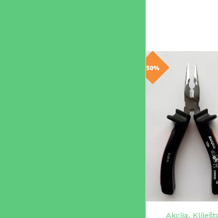
Akcija
,
Kliješt