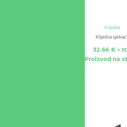
Kliješta
Kliješta sjeka
32.66
€
+ P
Proizvod na s