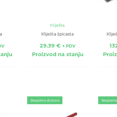
Kliješta
ća
Kliješta špicasta
Klij
29.39
€
13
DV
+ PDV
tanju
Proizvod na stanju
Proi
Besplatna dostava
Besplatna dostava
Besplatna
Besplatna