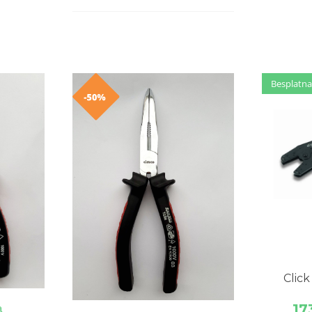
Besplatna
Besplatna
Click
17
a