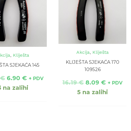
Akcija
,
Kliješta
kcija
,
Kliješta
KLIJEŠTA SJEKAĆA 170
ŠTA SJEKAĆA 145
109526
0
€
6.90
€
+ PDV
16.19
€
8.09
€
+ PDV
3 na zalihi
5 na zalihi