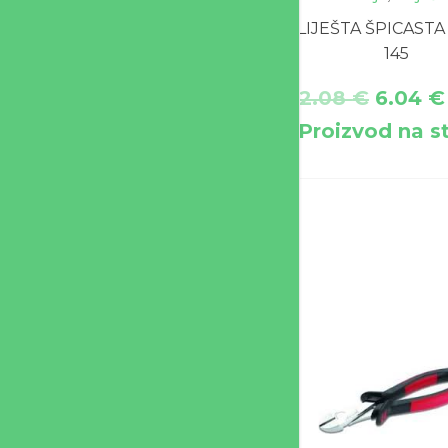
KLIJEŠTA ŠPICAST
145
12.08
€
6.04
€
Proizvod na s