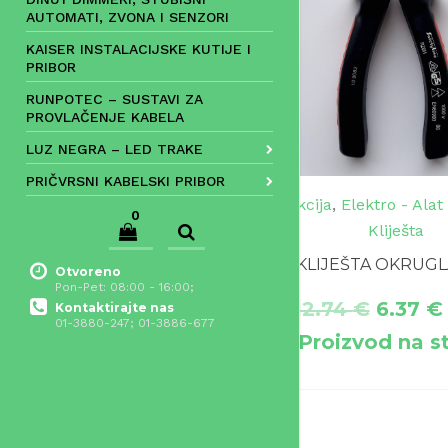
AUTOMATI, ZVONA I SENZORI
KAISER INSTALACIJSKE KUTIJE I
PRIBOR
RUNPOTEC – SUSTAVI ZA
PROVLAČENJE KABELA
LUZ NEGRA – LED TRAKE
PRIČVRSNI KABELSKI PRIBOR
Akcija
,
Elektro - Alat 
0
Kliješta
KLIJEŠTA OKRUGL
Otvoreno
Pon-Pet: 08:00 - 16:00;
12.74
€
6.37
€
Kontaktirajte nas
01-3880-247; 01-3886-677
Proizvod na s