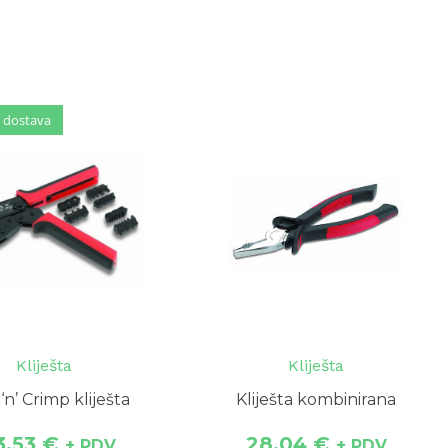
 dostava
 dostava
Kliješta
Kliješta
 ‘n’ Crimp kliješta
Kliješta kombinirana
3.53
€
28.04
€
+ PDV
+ PDV