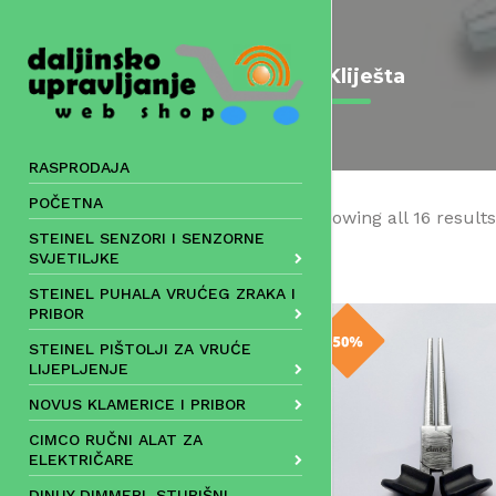
Skip
to
content
Kliješta
RASPRODAJA
POČETNA
Showing all 16 results
STEINEL SENZORI I SENZORNE
SVJETILJKE
STEINEL PUHALA VRUĆEG ZRAKA I
PRIBOR
STEINEL PIŠTOLJI ZA VRUĆE
LIJEPLJENJE
NOVUS KLAMERICE I PRIBOR
CIMCO RUČNI ALAT ZA
ELEKTRIČARE
DINUY DIMMERI, STUBIŠNI