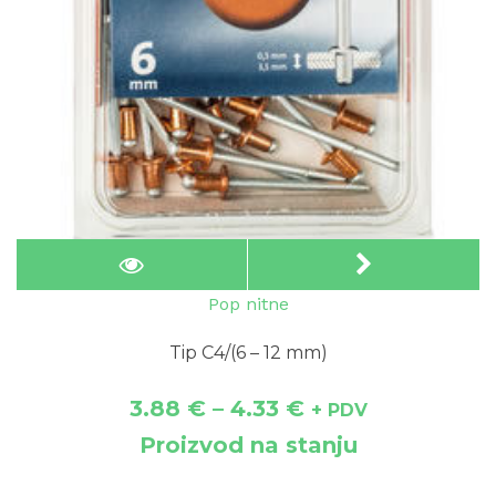
Pop nitne
Tip C4/(6 – 12 mm)
3.88
€
–
4.33
€
+ PDV
Proizvod na stanju