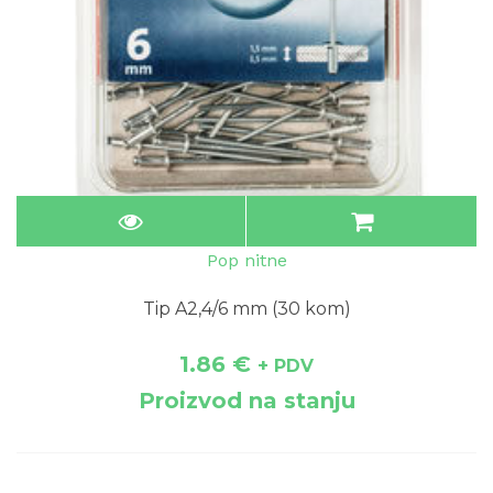
Pop nitne
Tip A2,4/6 mm (30 kom)
1.86
€
+ PDV
Proizvod na stanju