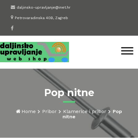
Skip
daljinsko-upravljanje@inet.hr
to
Petrovaradinska 40B, Zagreb
content
Pop nitne
Home
Pribor
Klamerice i pribor
Pop
nitne