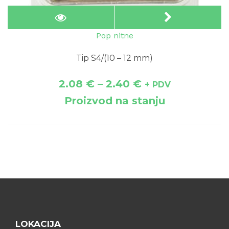
Pop nitne
Tip S4/(10 – 12 mm)
2.08
€
–
2.40
€
+ PDV
Proizvod na stanju
LOKACIJA