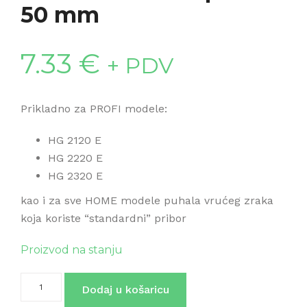
50 mm
7.33
€
+ PDV
Prikladno za PROFI modele:
HG 2120 E
HG 2220 E
HG 2320 E
kao i za sve HOME modele puhala vrućeg zraka
koja koriste “standardni” pribor
Proizvod na stanju
Širokomlazna
Dodaj u košaricu
sapnica
50