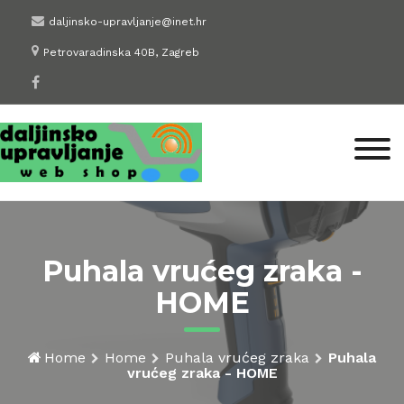
Skip
daljinsko-upravljanje@inet.hr
to
Petrovaradinska 40B, Zagreb
content
Puhala vrućeg zraka -
HOME
Home
Home
Puhala vrućeg zraka
Puhala
vrućeg zraka - HOME