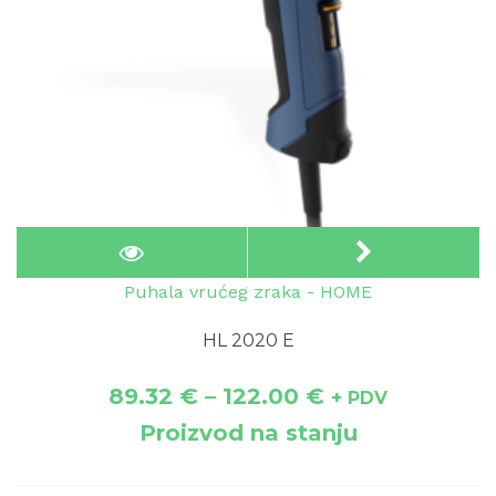
Puhala vrućeg zraka - HOME
HL 2020 E
89.32
€
–
122.00
€
+ PDV
Proizvod na stanju