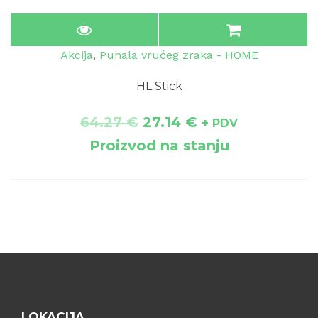
Akcija
,
Puhala vrućeg zraka - HOME
HL Stick
64.27
€
27.14
€
+ PDV
Proizvod na stanju
LOKACIJA