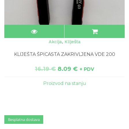
Akcija
,
Kliješta
KLIJEŠTA ŠPICASTA ZAKRIVLJENA VDE 200
16.19
€
8.09
€
+ PDV
Proizvod na stanju
Besplatna dostava
Besplatna dostava