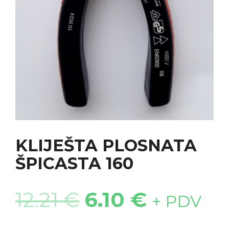
KLIJEŠTA PLOSNATA
ŠPICASTA 160
12.21
€
6.10
€
+ PDV