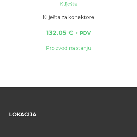
Kliješta
Kliješta za konektore
132.05
€
+ PDV
Proizvod na stanju
LOKACIJA