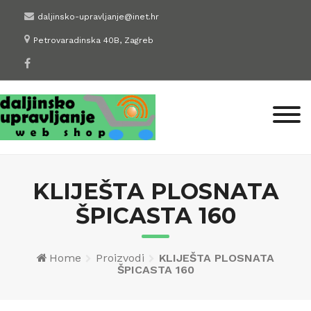
Skip
daljinsko-upravljanje@inet.hr
to
Petrovaradinska 40B, Zagreb
content
KLIJEŠTA PLOSNATA
ŠPICASTA 160
Home
Proizvodi
KLIJEŠTA PLOSNATA
ŠPICASTA 160