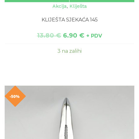
Akcija
,
Kliješta
KLIJEŠTA SJEKAĆA 145
13.80
€
6.90
€
+ PDV
3 na zalihi