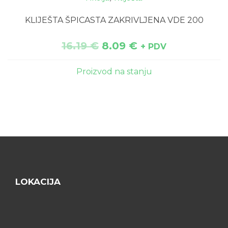
KLIJEŠTA ŠPICASTA ZAKRIVLJENA VDE 200
16.19
€
8.09
€
+ PDV
Proizvod na stanju
LOKACIJA