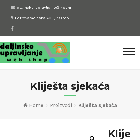
Skip
daljinsko-upravljanje@inet.hr
to
Petrovaradinska 40B, Zagreb
content
Kliješta sjekaća
Home
Proizvodi
Kliješta sjekaća
Klije