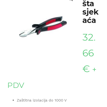
šta
sjek
aća
32.
66
€
+
PDV
Zaštitna izolacija do 1000 V