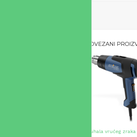
POVEZANI PROIZ
Puhala vrućeg zraka