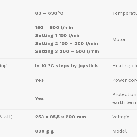
80 – 630°C
Temperatu
150 – 500 l/min
Setting 1 150 l/min
Motor
Setting 2 150 – 300 l/min
Setting 3 300 – 500 l/min
ing
in 10 °C steps by joystick
Heating e
Yes
Power cor
Protection
Yes
earth term
W ×H)
253 x 85,5 x 200 mm
Voltage
880 g g
Model