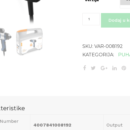
HL
Dodaj u k
2020
E
količina
SKU:
VAR-008192
KATEGORIJA:
PUH
teristike
e Number
4007841008192
Output