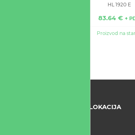
HL 1920 E
83.64
€
+ P
Proizvod na sta
LOKACIJA