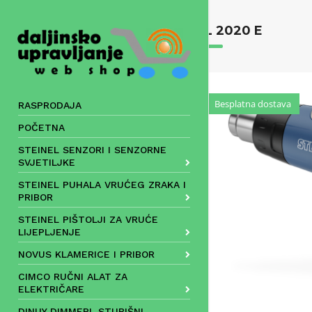
Skip
to
HL 2020 E
content
Besplatna dostava
RASPRODAJA
POČETNA
STEINEL SENZORI I SENZORNE
SVJETILJKE
STEINEL PUHALA VRUĆEG ZRAKA I
PRIBOR
STEINEL PIŠTOLJI ZA VRUĆE
LIJEPLJENJE
NOVUS KLAMERICE I PRIBOR
CIMCO RUČNI ALAT ZA
ELEKTRIČARE
DINUY DIMMERI, STUBIŠNI