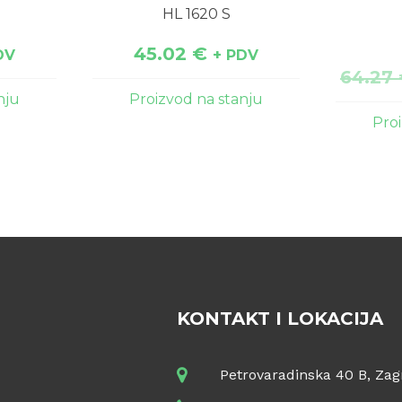
HL 1620 S
45.02
€
DV
+ PDV
64.27
nju
Proizvod na stanju
Pro
KONTAKT I LOKACIJA
Petrovaradinska 40 B, Zag