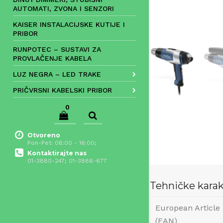
AUTOMATI, ZVONA I SENZORI
KAISER INSTALACIJSKE KUTIJE I
PRIBOR
RUNPOTEC – SUSTAVI ZA
PROVLAČENJE KABELA
LUZ NEGRA – LED TRAKE
PRIČVRSNI KABELSKI PRIBOR
0
Otvoreno
Pon-Pet: 08:00 - 16:00;
Kontaktirajte nas
01-3880-247; 01-3886-677
Tehničke karak
European Articl
(EAN)