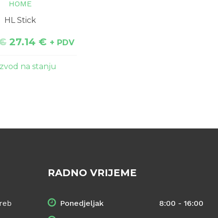
HOME
HL Stick
€
27.14
€
+ PDV
izvod na stanju
RADNO VRIJEME
reb
Ponedjeljak
8:00 - 16:00