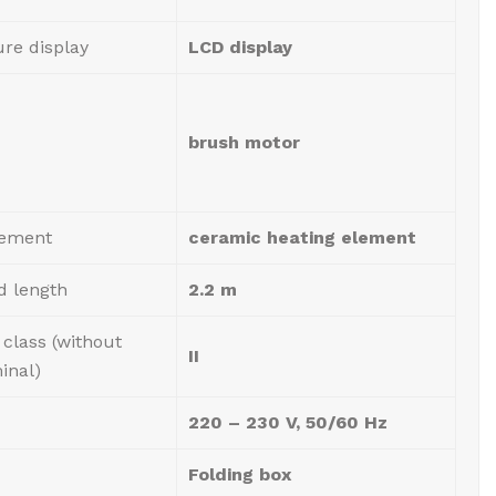
re display
LCD display
brush motor
lement
ceramic heating element
d length
2.2 m
 class (without
II
inal)
220 – 230 V, 50/60 Hz
Folding box