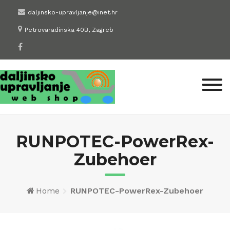
Skip
daljinsko-upravljanje@inet.hr
to
Petrovaradinska 40B, Zagreb
content
RUNPOTEC-PowerRex-
Zubehoer
Home
RUNPOTEC-PowerRex-Zubehoer