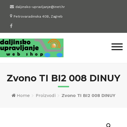
Skip
daljinsko-upravljanje@inet.hr
to
Petrovaradinska 40B, Zagreb
content
Zvono TI BI2 008 DINUY
Home
Proizvodi
Zvono TI BI2 008 DINUY