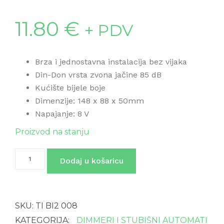
11.80
€
+ PDV
Brza i jednostavna instalacija bez vijaka
Din-Don vrsta zvona jačine 85 dB
Kućište bijele boje
Dimenzije: 148 x 88 x 50mm
Napajanje: 8 V
Proizvod na stanju
Zvono
Dodaj u košaricu
TI
BI2
008
DINUY
količina
SKU:
TI BI2 008
KATEGORIJA:
DIMMERI I STUBIŠNI AUTOMATI