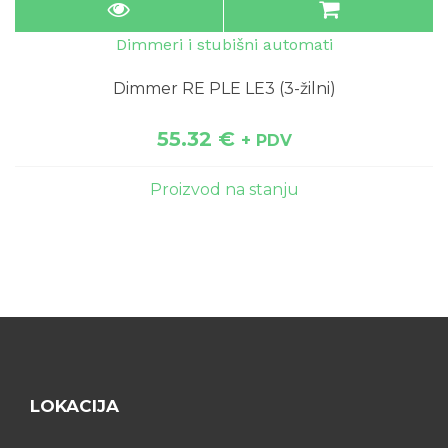
Dimmeri i stubišni automati
Dimmer RE PLE LE3 (3-žilni)
55.32
€
+ PDV
Proizvod na stanju
LOKACIJA