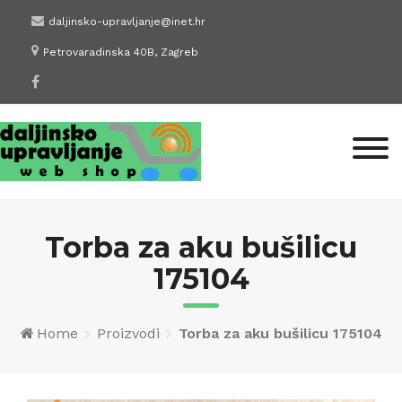
Skip
daljinsko-upravljanje@inet.hr
to
Petrovaradinska 40B, Zagreb
content
Torba za aku bušilicu
175104
Home
Proizvodi
Torba za aku bušilicu 175104