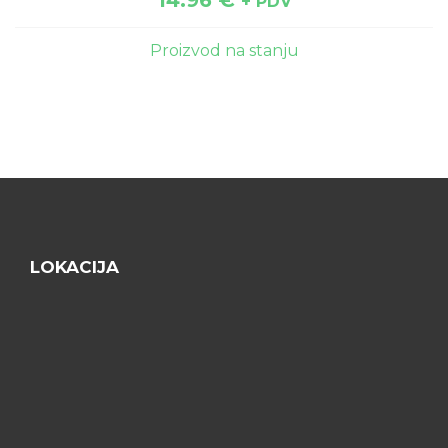
14.96
€
+ PDV
Proizvod na stanju
LOKACIJA