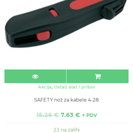
Akcija
,
Ostali alat i pribor
SAFETY nož za kabele 4-28
15.26
€
7.63
€
+ PDV
23 na zalihi