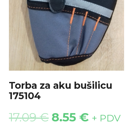
Torba za aku bušilicu
175104
17.09
€
8.55
€
+ PDV