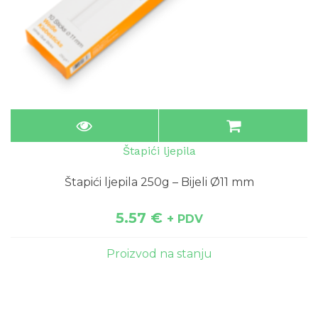
Štapići ljepila
Štapići ljepila 250g – Bijeli Ø11 mm
5.57
€
+ PDV
Proizvod na stanju