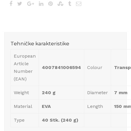
Tehničke karakteristike
European
Article
4007841006594
Colour
Transp
Number
(EAN)
Weight
240 g
Diameter
7 mm
Material
EVA
Length
150 m
Type
40 Stk. (240 g)