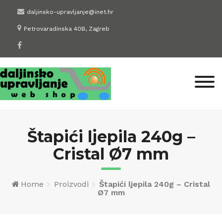
Skip
daljinsko-upravljanje@inet.hr
to
Petrovaradinska 40B, Zagreb
content
Štapići ljepila 240g –
Cristal Ø7 mm
Home
Proizvodi
Štapići ljepila 240g – Cristal
Ø7 mm