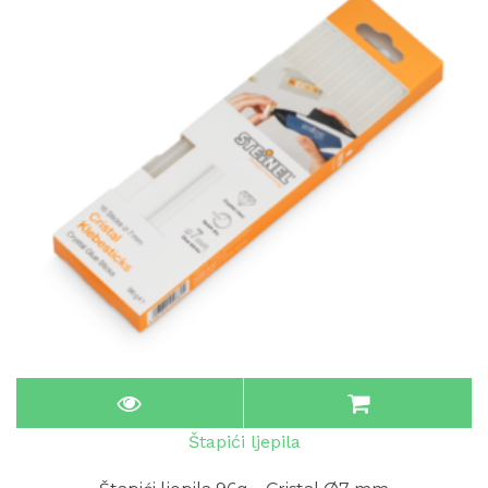
Štapići ljepila