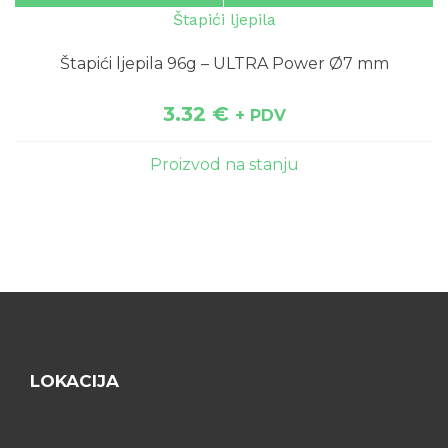
Štapići ljepila
Štapići ljepila 96g – ULTRA Power Ø7 mm
3.32
€
+ PDV
Proizvod na stanju
LOKACIJA