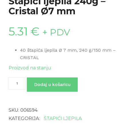
Štapići ljepila 240g –
Cristal Ø7 mm
5.31
€
+ PDV
40 štapića ljepila Ø 7 mm, 240 g/150 mm –
CRISTAL
Proizvod na stanju
Štapići
Dodaj u košaricu
ljepila
240g
-
Cristal
Ø7
SKU:
006594
mm
količina
KATEGORIJA:
ŠTAPIĆI LJEPILA