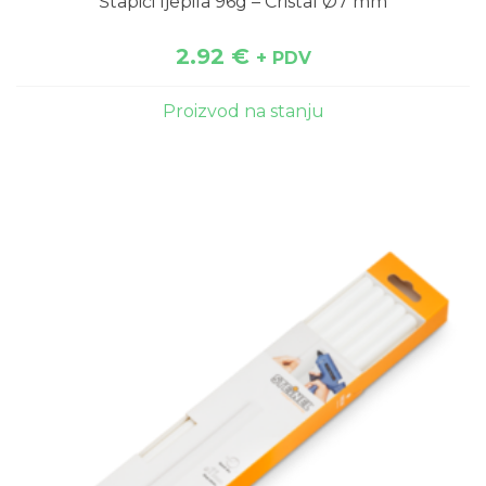
Štapići ljepila 96g – Cristal Ø7 mm
2.92
€
+ PDV
Proizvod na stanju