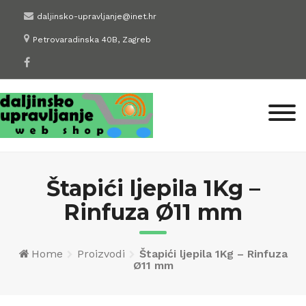
Skip
daljinsko-upravljanje@inet.hr
to
Petrovaradinska 40B, Zagreb
content
Štapići ljepila 1Kg –
Rinfuza Ø11 mm
Home
Proizvodi
Štapići ljepila 1Kg – Rinfuza
Ø11 mm