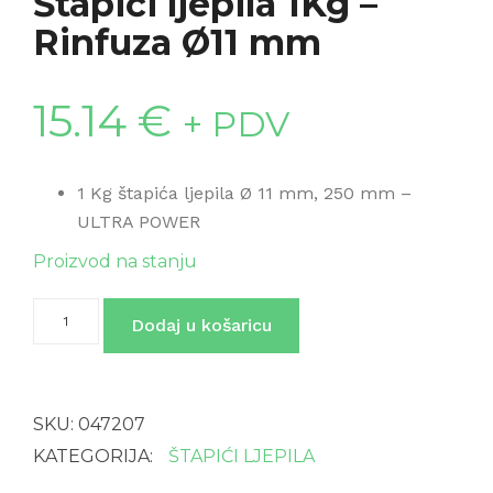
Štapići ljepila 1Kg –
Rinfuza Ø11 mm
15.14
€
+ PDV
1 Kg štapića ljepila Ø 11 mm, 250 mm –
ULTRA POWER
Proizvod na stanju
Štapići
Dodaj u košaricu
ljepila
1Kg
-
Rinfuza
Ø11
SKU:
047207
mm
količina
KATEGORIJA:
ŠTAPIĆI LJEPILA