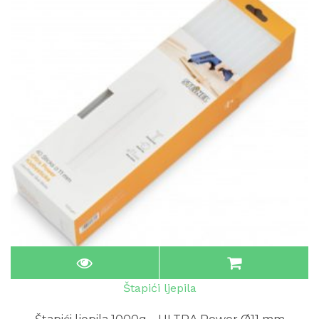
Štapići ljepila