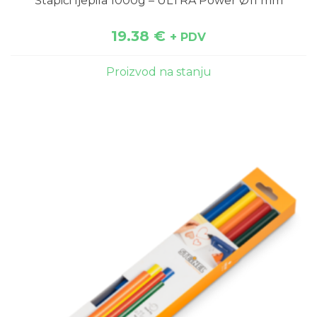
Štapići ljepila 1000g – ULTRA Power Ø11 mm
19.38
€
+ PDV
Proizvod na stanju