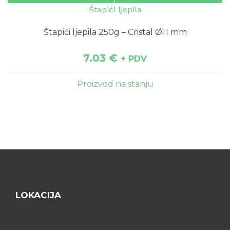
Štapići ljepila
Štapići ljepila 250g – Cristal Ø11 mm
7.03
€
+ PDV
Proizvod na stanju
LOKACIJA