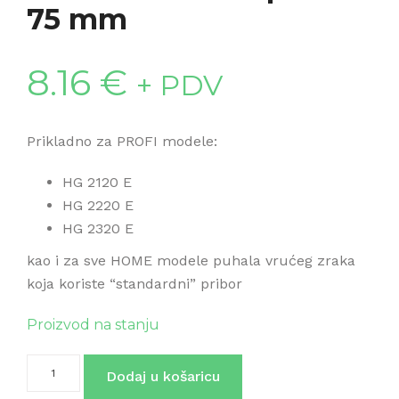
75 mm
8.16
€
+ PDV
Prikladno za PROFI modele:
HG 2120 E
HG 2220 E
HG 2320 E
kao i za sve HOME modele puhala vrućeg zraka
koja koriste “standardni” pribor
Proizvod na stanju
Širokomlazna
Dodaj u košaricu
sapnica
75