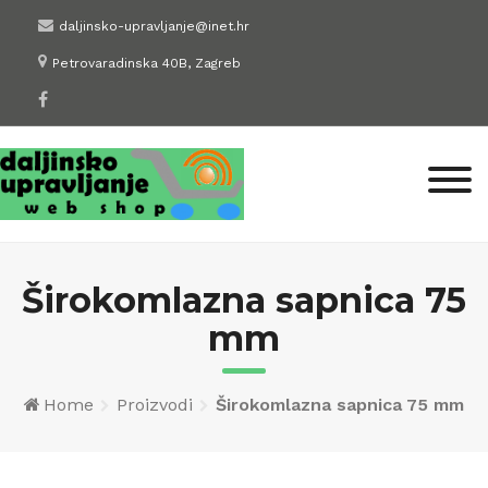
Skip
daljinsko-upravljanje@inet.hr
to
Petrovaradinska 40B, Zagreb
content
Širokomlazna sapnica 75
mm
Home
Proizvodi
Širokomlazna sapnica 75 mm