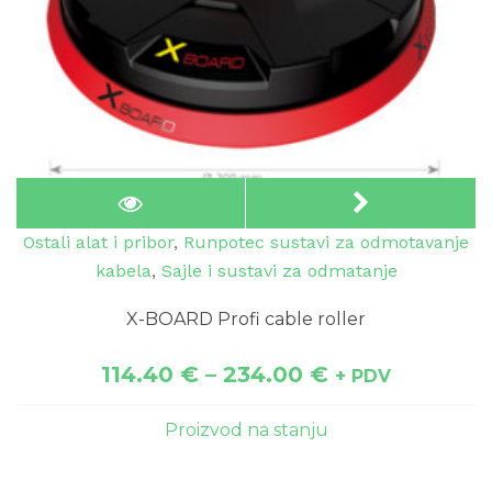
Ostali alat i pribor
,
Runpotec sustavi za odmotavanje
kabela
,
Sajle i sustavi za odmatanje
X-BOARD Profi cable roller
114.40
€
–
234.00
€
+ PDV
Proizvod na stanju