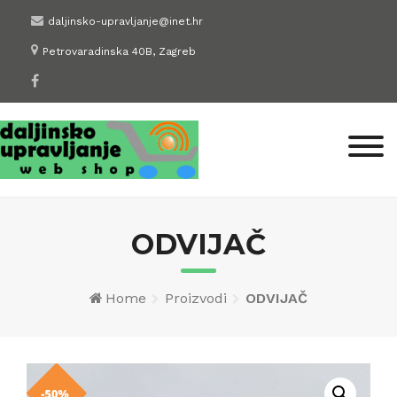
Skip
daljinsko-upravljanje@inet.hr
to
Petrovaradinska 40B, Zagreb
content
ODVIJAČ
Home
Proizvodi
ODVIJAČ