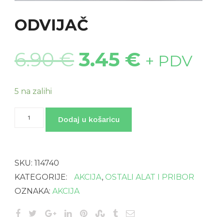
ODVIJAČ
6.90
€
3.45
€
+ PDV
5 na zalihi
ODVIJAČ
Dodaj u košaricu
količina
SKU:
114740
KATEGORIJE:
AKCIJA
,
OSTALI ALAT I PRIBOR
OZNAKA:
AKCIJA