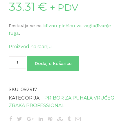
33.31
€
+ PDV
Postavlja se na
kliznu pločicu za zaglađivanje
fuga
.
Proizvod na stanju
Nož
Dodaj u košaricu
od
lijevanog
čelika
količina
SKU:
092917
KATEGORIJA:
PRIBOR ZA PUHALA VRUĆEG
ZRAKA PROFESSIONAL