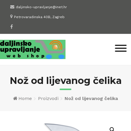
Skip
daljinsko-upravljanje@inet.hr
to
Petrovaradinska 40B, Zagreb
content
Nož od lijevanog čelika
Home
Proizvodi
Nož od lijevanog čelika