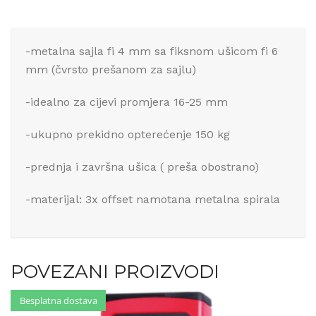
-metalna sajla fi 4 mm sa fiksnom ušicom fi 6
mm (čvrsto prešanom za sajlu)
-idealno za cijevi promjera 16-25 mm
-ukupno prekidno opterećenje 150 kg
-prednja i završna ušica ( preša obostrano)
-materijal: 3x offset namotana metalna spirala
POVEZANI PROIZVODI
Besplatna dostava
Besplatna dostava