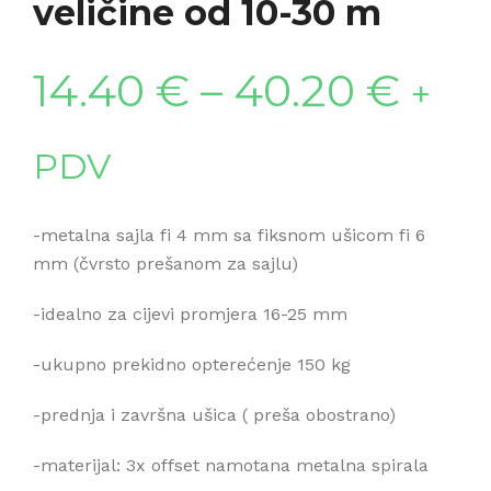
veličine od 10-30 m
14.40
€
–
40.20
€
+
PDV
-metalna sajla fi 4 mm sa fiksnom ušicom fi 6
mm (čvrsto prešanom za sajlu)
-idealno za cijevi promjera 16-25 mm
-ukupno prekidno opterećenje 150 kg
-prednja i završna ušica ( preša obostrano)
-materijal: 3x offset namotana metalna spirala