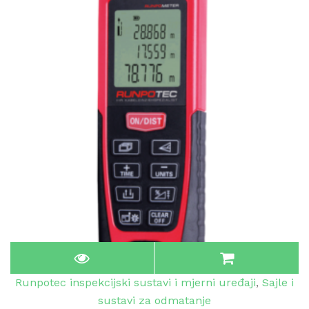
Runpotec inspekcijski sustavi i mjerni uređaji
,
Sajle i
sustavi za odmatanje