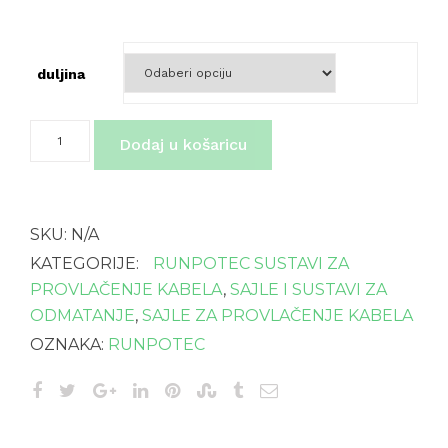
duljina
METALNA
Dodaj u košaricu
SAJLA
fi
4
mm
SA
SKU:
N/A
UŠICOM-
veličine
KATEGORIJE:
RUNPOTEC SUSTAVI ZA
od
PROVLAČENJE KABELA
,
SAJLE I SUSTAVI ZA
10-
ODMATANJE
,
SAJLE ZA PROVLAČENJE KABELA
30
m
OZNAKA:
RUNPOTEC
količina