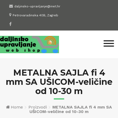
Skip
daljinsko-upravljanje@inet.hr
to
Petrovaradinska 40B, Zagreb
content
METALNA SAJLA fi 4
mm SA UŠICOM-veličine
od 10-30 m
Home
Proizvodi
METALNA SAJLA fi 4 mm SA
UŠICOM-veličine od 10-30 m