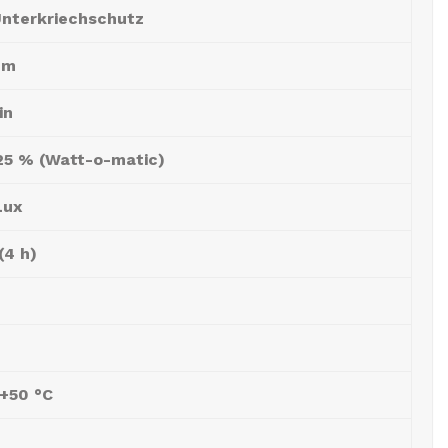
Unterkriechschutz
um
in
25 % (Watt-o-matic)
Lux
(4 h)
 +50 °C