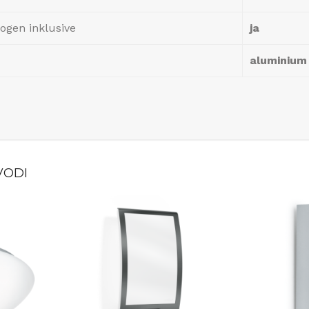
gen inklusive
ja
aluminium
VODI