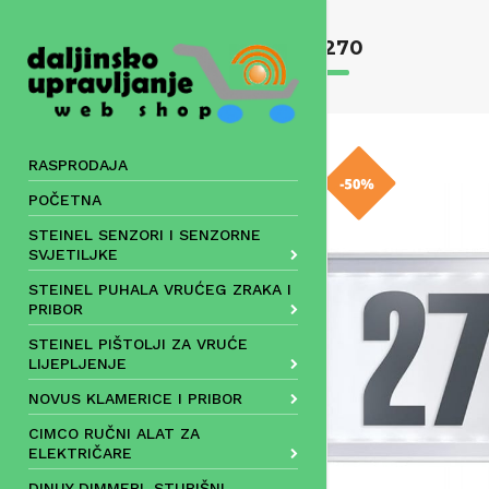
Skip
to
L 270
content
RASPRODAJA
POČETNA
STEINEL SENZORI I SENZORNE
SVJETILJKE
STEINEL PUHALA VRUĆEG ZRAKA I
PRIBOR
STEINEL PIŠTOLJI ZA VRUĆE
LIJEPLJENJE
NOVUS KLAMERICE I PRIBOR
CIMCO RUČNI ALAT ZA
ELEKTRIČARE
DINUY DIMMERI, STUBIŠNI