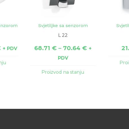
senzorom
Svjetiljke sa senzorom
Svjet
L 22
€
68.71
€
–
70.64
€
21
+ PDV
+
PDV
nju
Pro
Proizvod na stanju