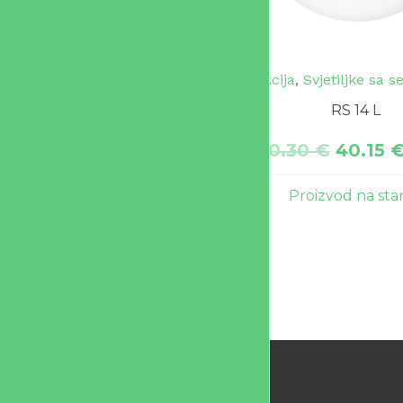
Akcija
,
Svjetiljke sa 
RS 14 L
80.30
€
40.15
Proizvod na sta