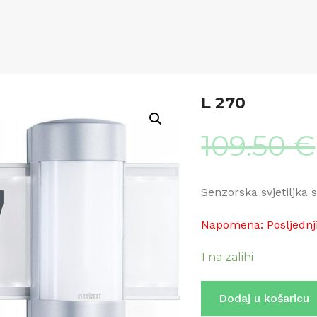
L 270
109.50
€
Senzorska svjetiljka
Napomena: Posljednj
1 na zalihi
L
Dodaj u košaricu
270
količina