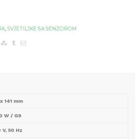
JA
,
SVJETILJKE SA SENZOROM
 x 141 mm
0 W / G9
 V, 50 Hz