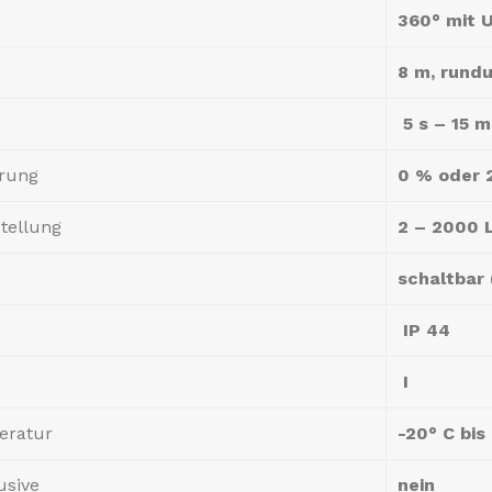
360° mit 
8 m, rund
5 s – 15 m
erung
0 % oder 
tellung
2 – 2000 
schaltbar 
IP 44
I
ratur
-20° C bis
usive
nein