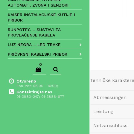
AUTOMATI, ZVONA I SENZORI
KAISER INSTALACIJSKE KUTIJE I
PRIBOR
RUNPOTEC – SUSTAVI ZA
PROVLAČENJE KABELA
LUZ NEGRA – LED TRAKE
PRIČVRSNI KABELSKI PRIBOR
0
Tehničke karakteri
Otvoreno
Pon-Pet: 08:00 - 16:00;
Kontaktirajte nas
Abmessungen
01-3880-247; 01-3886-677
Leistung
Netzanschluss