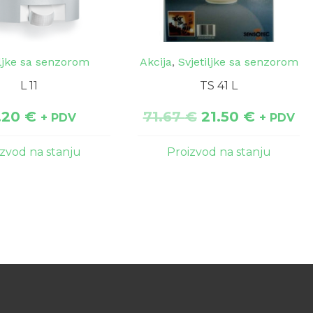
iljke sa senzorom
Akcija
,
Svjetiljke sa senzorom
L 11
TS 41 L
.20
€
71.67
€
21.50
€
+ PDV
+ PDV
izvod na stanju
Proizvod na stanju