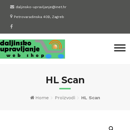
Skip
daljinsko-upravljanje@inet.hr
to
Petrovaradinska 40B, Zagreb
content
HL Scan
Home
Proizvodi
HL Scan