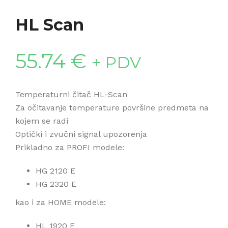
HL Scan
55.74
€
+ PDV
Temperaturni čitač HL-Scan
Za očitavanje temperature površine predmeta na
kojem se radi
Optički i zvučni signal upozorenja
Prikladno za PROFI modele:
HG 2120 E
HG 2320 E
kao i za HOME modele:
HL 1920 E