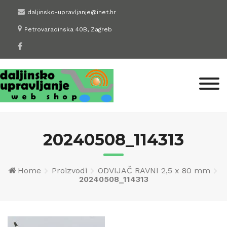
Skip
daljinsko-upravljanje@inet.hr
to
Petrovaradinska 40B, Zagreb
content
20240508_114313
Home
Proizvodi
ODVIJAČ RAVNI 2,5 x 80 mm
20240508_114313