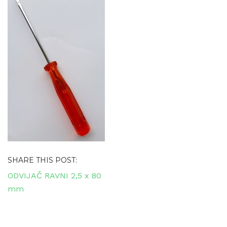
SHARE THIS POST:
Navigacija
ODVIJAČ RAVNI 2,5 x 80
objava
mm