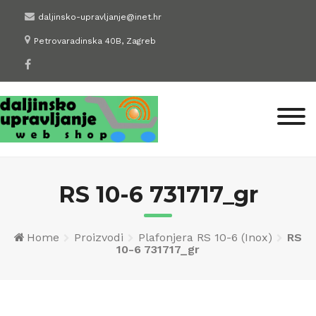
Skip
daljinsko-upravljanje@inet.hr
to
Petrovaradinska 40B, Zagreb
content
RS 10-6 731717_gr
Home
Proizvodi
Plafonjera RS 10-6 (Inox)
RS
10-6 731717_gr