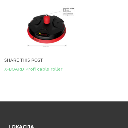
SHARE THIS POST:
Navigacija
X-BOARD Profi cable roller
objava
LOKACIJA