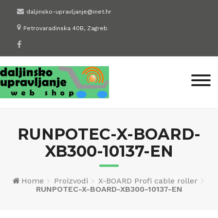
Skip
daljinsko-upravljanje@inet.hr
to
Petrovaradinska 40B, Zagreb
content
RUNPOTEC-X-BOARD-
XB300-10137-EN
Home
Proizvodi
X-BOARD Profi cable roller
RUNPOTEC-X-BOARD-XB300-10137-EN