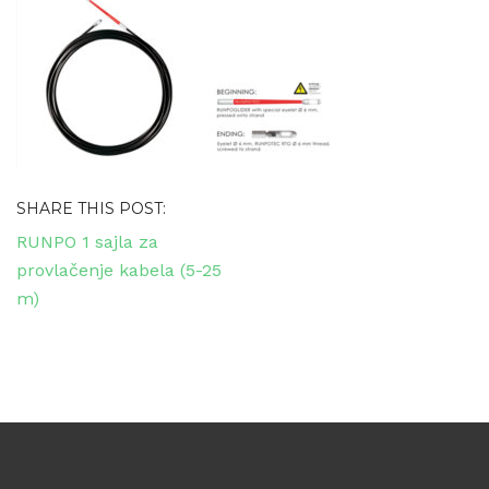
SHARE THIS POST:
Navigacija
RUNPO 1 sajla za
objava
provlačenje kabela (5-25
m)