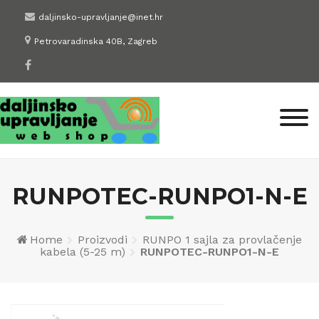
Skip
daljinsko-upravljanje@inet.hr
to
Petrovaradinska 40B, Zagreb
content
RUNPOTEC-RUNPO1-N-E
Home
Proizvodi
RUNPO 1 sajla za provlačenje
kabela (5-25 m)
RUNPOTEC-RUNPO1-N-E