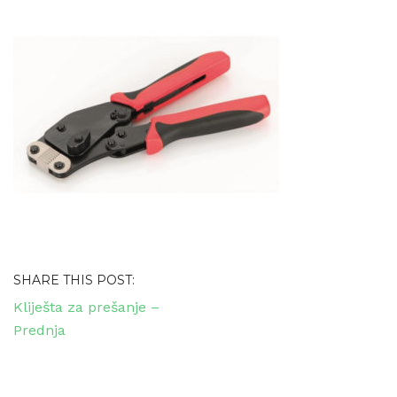
SHARE THIS POST:
Navigacija
Kliješta za prešanje –
objava
Prednja