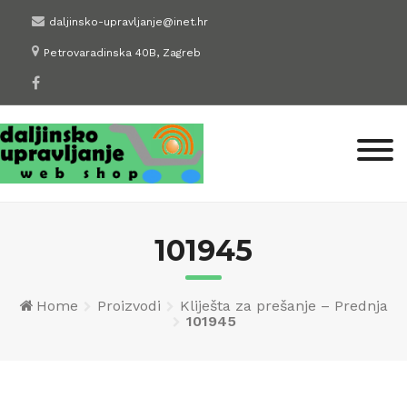
Skip
daljinsko-upravljanje@inet.hr
to
Petrovaradinska 40B, Zagreb
content
101945
Home
Proizvodi
Kliješta za prešanje – Prednja
101945