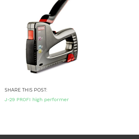
SHARE THIS POST:
Navigacija
J-29 PROFI high performer
objava