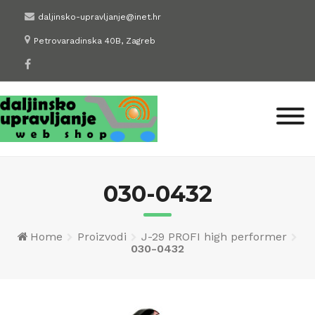
Skip
daljinsko-upravljanje@inet.hr
to
Petrovaradinska 40B, Zagreb
content
030-0432
Home
Proizvodi
J-29 PROFI high performer
030-0432