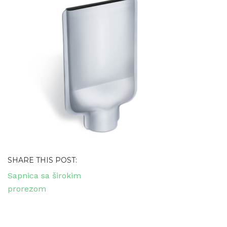
SHARE THIS POST:
Navigacija
Sapnica sa širokim
objava
prorezom