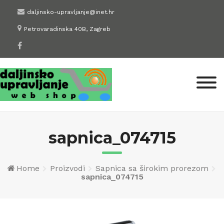
Skip
daljinsko-upravljanje@inet.hr
to
Petrovaradinska 40B, Zagreb
content
sapnica_074715
Home
Proizvodi
Sapnica sa širokim prorezom
sapnica_074715