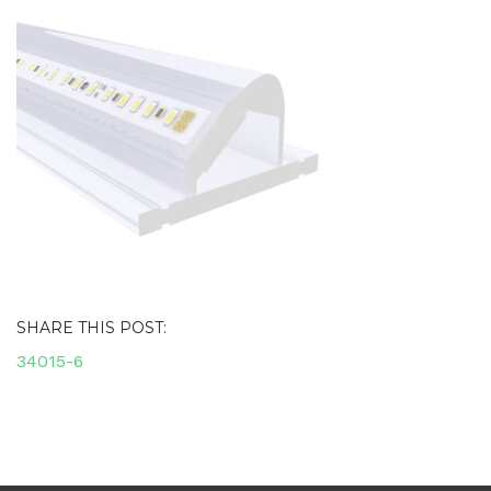
SHARE THIS POST:
Navigacija
34015-6
objava