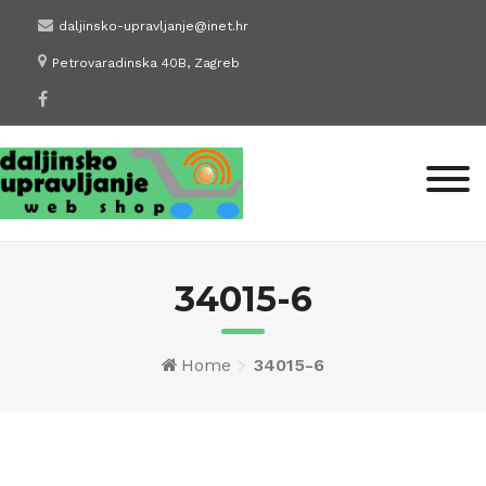
Skip
daljinsko-upravljanje@inet.hr
to
Petrovaradinska 40B, Zagreb
content
34015-6
Home
34015-6