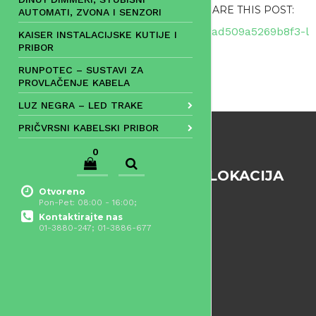
SHARE THIS POST:
AUTOMATI, ZVONA I SENZORI
Naviga
0bad509a5269b8f3-l
KAISER INSTALACIJSKE KUTIJE I
PRIBOR
objava
RUNPOTEC – SUSTAVI ZA
PROVLAČENJE KABELA
LUZ NEGRA – LED TRAKE
PRIČVRSNI KABELSKI PRIBOR
0
LOKACIJA
Otvoreno
Pon-Pet: 08:00 - 16:00;
Kontaktirajte nas
01-3880-247; 01-3886-677