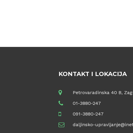
cija
KONTAKT I LOKACIJA
Petrovaradinska 40 B, Zag
01-3880-247
091-3880-247
daljinsko-upravljanje@inet