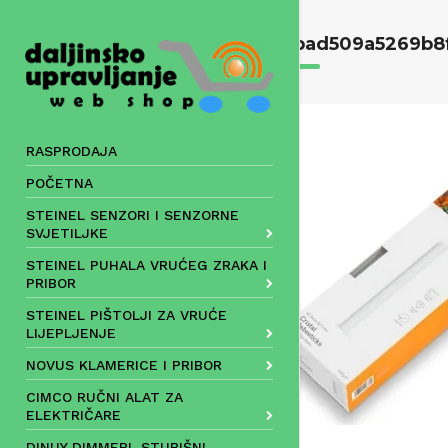
Skip
to
0bad509a5269b8f
content
RASPRODAJA
POČETNA
STEINEL SENZORI I SENZORNE
SVJETILJKE
STEINEL PUHALA VRUĆEG ZRAKA I
PRIBOR
STEINEL PIŠTOLJI ZA VRUĆE
LIJEPLJENJE
NOVUS KLAMERICE I PRIBOR
CIMCO RUČNI ALAT ZA
ELEKTRIČARE
DINUY DIMMERI, STUBIŠNI