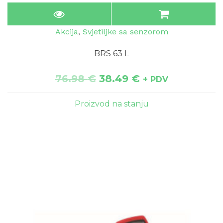
Akcija
,
Svjetiljke sa senzorom
BRS 63 L
76.98
€
38.49
€
+ PDV
Proizvod na stanju