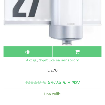
Akcija
,
Svjetiljke sa senzorom
L 270
109.50
€
54.75
€
+ PDV
1 na zalihi