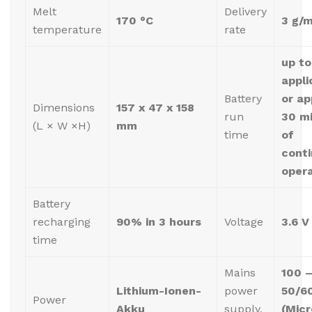
Melt
Delivery
170 °C
3 g/m
temperature
rate
up t
appli
Battery
or ap
Dimensions
157 x 47 x 158
run
30 m
(L × W ×H)
mm
time
of
cont
opera
Battery
recharging
90% in 3 hours
Voltage
3.6 V
time
Mains
100 –
Lithium-Ionen-
power
50/6
Power
Akku
supply,
(Mic