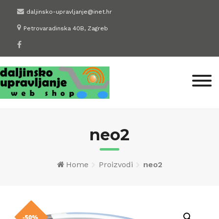
Skip
daljinsko-upravljanje@inet.hr
to
Petrovaradinska 40B, Zagreb
content
neo2
Home
Proizvodi
neo2