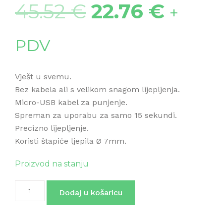
45.52
€
22.76
€
+
PDV
Vješt u svemu.
Bez kabela ali s velikom snagom lijepljenja.
Micro-USB kabel za punjenje.
Spreman za uporabu za samo 15 sekundi.
Precizno lijepljenje.
Koristi štapiće ljepila Ø 7mm.
Proizvod na stanju
neo2
Dodaj u košaricu
količina