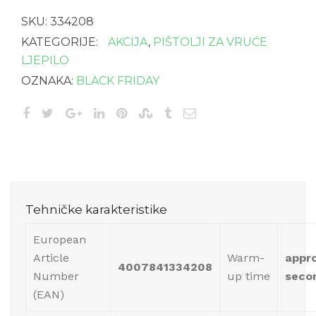
SKU:
334208
KATEGORIJE:
AKCIJA
,
PIŠTOLJI ZA VRUĆE
LJEPILO
OZNAKA:
BLACK FRIDAY
Tehničke karakteristike
European
Article
Warm-
appro
4007841334208
Number
up time
seco
(EAN)