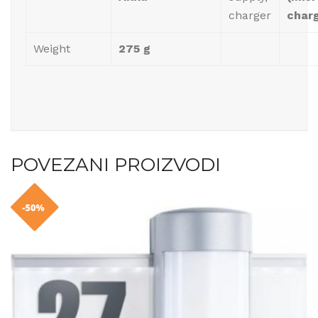
charger
char
Weight
275 g
POVEZANI PROIZVODI